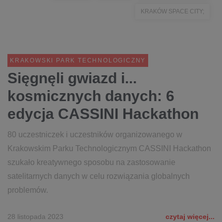
KRAKÓW SPACE CITY;
KRAKOWSKI PARK TECHNOLOGICZNY
Sięgnęli gwiazd i...
kosmicznych danych: 6
edycja CASSINI Hackathon
80 uczestniczek i uczestników organizowanego w
Krakowskim Parku Technologicznym CASSINI Hackathon
szukało kreatywnego sposobu na zastosowanie
satelitarnych danych w celu rozwiązania globalnych
problemów.
28 listopada 2023
czytaj więcej...