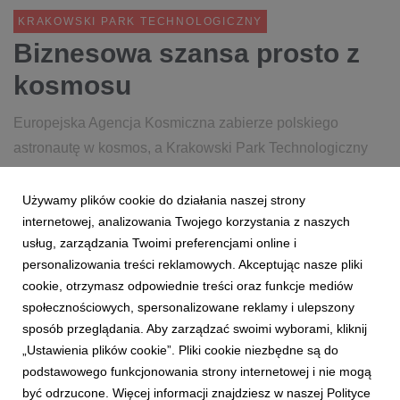
KRAKOWSKI PARK TECHNOLOGICZNY
Biznesowa szansa prosto z
kosmosu
Europejska Agencja Kosmiczna zabierze polskiego
astronautę w kosmos, a Krakowski Park Technologiczny
wyniesie innowacje polskiego sektora kosmicznego na
orbitę zainteresowań inwestorów oraz biznesu.
Używamy plików cookie do działania naszej strony
internetowej, analizowania Twojego korzystania z naszych
usług, zarządzania Twoimi preferencjami online i
4 września 2023
czytaj więcej...
personalizowania treści reklamowych. Akceptując nasze pliki
INKUBATOR TECHNOLOGICZNY
KOSMOS
BROKER
cookie, otrzymasz odpowiednie treści oraz funkcje mediów
społecznościowych, spersonalizowane reklamy i ulepszony
sposób przeglądania. Aby zarządzać swoimi wyborami, kliknij
„Ustawienia plików cookie”. Pliki cookie niezbędne są do
podstawowego funkcjonowania strony internetowej i nie mogą
być odrzucone. Więcej informacji znajdziesz w naszej Polityce