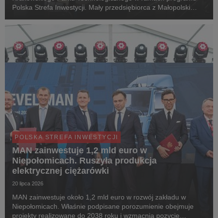
Polska Strefa Inwestycji. Mały przedsiębiorca z Małopolski
przeznaczy 4 520 000 zł na rozbudowę infrastruktury oraz
zwiększenie zdolności produkcyjnych istniejącego zakład...
POLSKA STREFA INWESTYCJI
MAN zainwestuje 1,2 mld euro w
Niepołomicach. Ruszyła produkcja
elektrycznej ciężarówki
20 lipca 2026
MAN zainwestuje około 1,2 mld euro w rozwój zakładu w
Niepołomicach. Właśnie podpisane porozumienie obejmuje
projekty realizowane do 2038 roku i wzmacnia pozycję