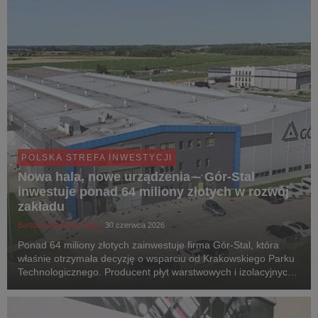
POLSKA STREFA INWESTYCJI
Nowa hala, nowe urządzenia – Gór-Stal
inwestuje ponad 64 miliony złotych w rozwój
zakładu
Barbara Wityńska-Słącz
30 czerwca 2026
Ponad 64 miliony złotych zainwestuje firma Gór-Stal, która
właśnie otrzymała decyzję o wsparciu od Krakowskiego Parku
Technologicznego. Producent płyt warstwowych i izolacyjnych
działa w dwóch lokalizacjach: Gorlice i Bochnia.