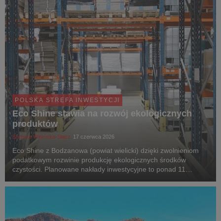
POLSKA STREFA INWESTYCJI
Eco Shine stawia na rozwój ekologicznych
produktów
Barbara Wityńska-Słącz
17 czerwca 2026
Eco Shine z Bodzanowa (powiat wielicki) dzięki zwolnieniom
podatkowym rozwinie produkcję ekologicznych środków
czystości. Planowane nakłady inwestycyjne to ponad 11
milionów złotych. Krakowski Park Technologiczny wydał kolejną
decyzję o wsparciu.