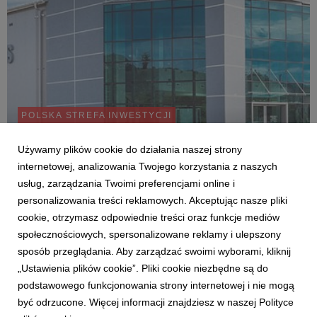
POLSKA STREFA INWESTYCJI
Electris inwestuje kolejne 40 mln zł w rozwój
zakładu
Używamy plików cookie do działania naszej strony
internetowej, analizowania Twojego korzystania z naszych
Barbara Wityńska-Słącz
9 czerwca 2026
usług, zarządzania Twoimi preferencjami online i
Krakowski Park Technologiczny wydał firmie Electris decyzję o
personalizowania treści reklamowych. Akceptując nasze pliki
wsparciu. Czołowy producent komponentów miedzianych i
aluminiowych dla sektora elektroenergetycznego, po raz trzeci
cookie, otrzymasz odpowiednie treści oraz funkcje mediów
skorzysta ze zwolnienia podatkowego. Nowy projekt, o
społecznościowych, spersonalizowane reklamy i ulepszony
wartości blisko 40 mln zł, stanowi kolej...
sposób przeglądania. Aby zarządzać swoimi wyborami, kliknij
„Ustawienia plików cookie”. Pliki cookie niezbędne są do
podstawowego funkcjonowania strony internetowej i nie mogą
1
2
3
4
5
6
7
być odrzucone. Więcej informacji znajdziesz w naszej Polityce