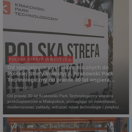
POLSKA STREFA INWESTYCJI
Od specjalnych stref ekonomicznych do
Polskiej Strefy Inwestycji. Krakowski Park
Technologiczny od prawie 30 lat wspiera
rozwój firm
25 czerwca 2026
Od prawie 30 lat Krakowski Park Technologiczny wspiera
przedsiębiorców w Małopolsce, pomagając im inwestować,
modernizować zakłady, wdrażać nowe technologie i zwiększać
konkurencyjność. Przez lata jednym z najważniejszych
narzędzi tego wsparcia były specjalne strefy ekon...