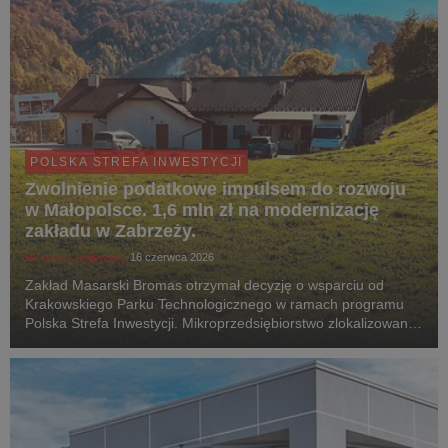
POLSKA STREFA INWESTYCJI
Zwolnienie podatkowe impulsem do rozwoju
w Małopolsce. 1,6 mln zł na modernizację
zakładu w Zabrzeży.
Michalina Jodłowska
16 czerwca 2026
Zakład Masarski Bromas otrzymał decyzję o wsparciu od
Krakowskiego Parku Technologicznego w ramach programu
Polska Strefa Inwestycji. Mikroprzedsiębiorstwo zlokalizowane
w miejscowości Zabrzeż (gmina Łącko, powiat nowosądecki)
przeznaczy 1 600 000 zł na rozbudowę oraz mo...