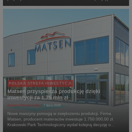
Małopolski w europejskiej sieci produkcyjnej firmy. Dokument
podpisali Andrzej Domański, minister finansów i ...
POLSKA STREFA INWESTYCJI
Matsen przyspiesza produkcję dzięki
inwestycji za 1,75 mln zł
Barbara Wityńska-Słącz
7 lipca 2026
Nowe maszyny pomogą w zwiększeniu produkcji. Firma
Matsen, producent materaców inwestuje 1.750.000,00 zł.
Krakowski Park Technologiczny wydał kolejną decyzję o
wsparciu.