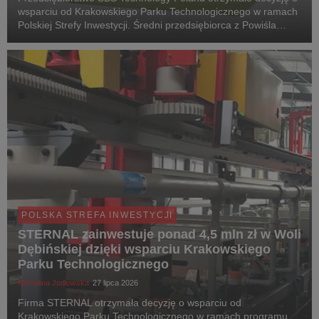
wsparciu od Krakowskiego Parku Technologicznego w ramach
Polskiej Strefy Inwestycji. Średni przedsiębiorca z Powiśla
Dąbrowskiego przeznaczy 21 011 800 zł na wynajem nowej
powierzchni oraz zakup zaawansowanego pa...
POLSKA STREFA INWESTYCJI
STERNAL zainwestuje ponad 4,5 mln zł w Woli
Dębińskiej dzięki wsparciu Krakowskiego
Parku Technologicznego
Michalina Jodłowska
27 lipca 2026
Firma STERNAL otrzymała decyzję o wsparciu od
Krakowskiego Parku Technologicznego w ramach programu