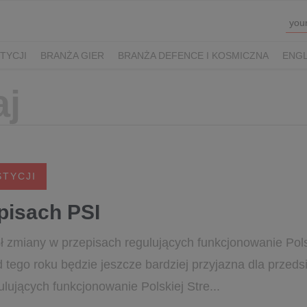
TYCJI
BRANŻA GIER
BRANŻA DEFENCE I KOSMICZNA
ENGL
STYCJI
pisach PSI
ł zmiany w przepisach regulujących funkcjonowanie Polsk
d tego roku będzie jeszcze bardziej przyjazna dla przedsi
ulujących funkcjonowanie Polskiej Stre...