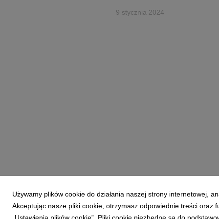
9 stycznia 2024
Używamy plików cookie do działania naszej strony internetowej, an
Akceptując nasze pliki cookie, otrzymasz odpowiednie treści oraz
Powered by
„Ustawienia plików cookie”. Pliki cookie niezbędne są do podstawo