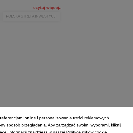
czytaj więcej...
POLSKA STREFA INWESTYCJI
referencjami online i personalizowania treści reklamowych.
ony sposób przeglądania. Aby zarządzać swoimi wyborami, kliknij
ej informacji znajdziesz w naszej Polityce plików cookie.