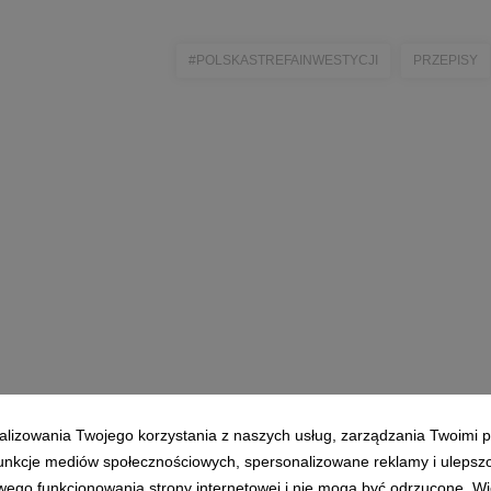
#POLSKASTREFAINWESTYCJI
PRZEPISY
alizowania Twojego korzystania z naszych usług, zarządzania Twoimi p
 funkcje mediów społecznościowych, spersonalizowane reklamy i ulepsz
wego funkcjonowania strony internetowej i nie mogą być odrzucone. Więc