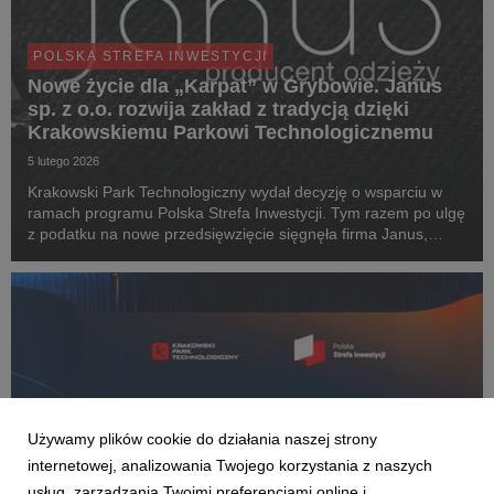
POLSKA STREFA INWESTYCJI
Nowe życie dla „Karpat” w Grybowie. Janus
sp. z o.o. rozwija zakład z tradycją dzięki
Krakowskiemu Parkowi Technologicznemu
5 lutego 2026
Krakowski Park Technologiczny wydał decyzję o wsparciu w
ramach programu Polska Strefa Inwestycji. Tym razem po ulgę
z podatku na nowe przedsięwzięcie sięgnęła firma Janus,
producent odzieży, który chce zainwestować w rozwój blisko
5,5 mln zł.
Używamy plików cookie do działania naszej strony
internetowej, analizowania Twojego korzystania z naszych
usług, zarządzania Twoimi preferencjami online i