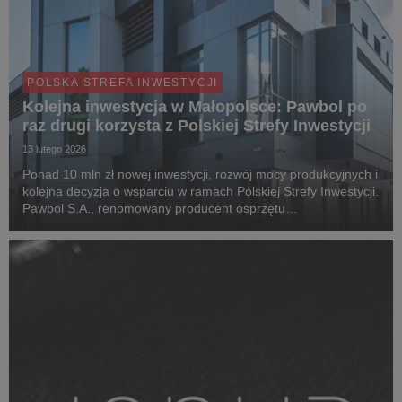
POLSKA STREFA INWESTYCJI
Kolejna inwestycja w Małopolsce: Pawbol po
raz drugi korzysta z Polskiej Strefy Inwestycji
13 lutego 2026
Ponad 10 mln zł nowej inwestycji, rozwój mocy produkcyjnych i
kolejna decyzja o wsparciu w ramach Polskiej Strefy Inwestycji.
Pawbol S.A., renomowany producent osprzętu
elektrotechnicznego z Małopolski, po raz drugi skorzystał z
instrumentu wsparcia, jakim jest Polska St...