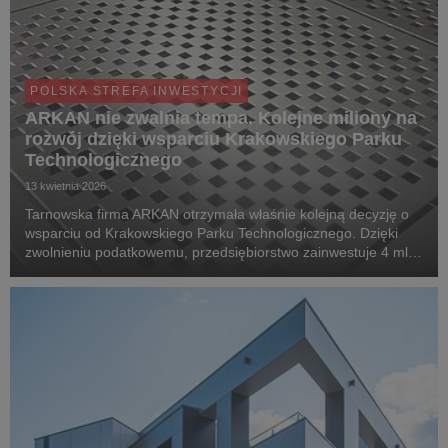
POLSKA STREFA INWESTYCJI
ARKAN nie zwalnia tempa. Kolejne miliony na
rozwój dzięki wsparciu Krakowskiego Parku
Technologicznego
13 kwietnia 2026
Tarnowska firma ARKAN otrzymała właśnie kolejną decyzję o
wsparciu od Krakowskiego Parku Technologicznego. Dzięki
zwolnieniu podatkowemu, przedsiębiorstwo zainwestuje 4 mln
zł w zaawansowane technologie 3D, umacniając swoją pozycję
na krajowym rynku prefabrykacji metali....