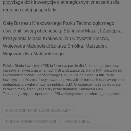
przyciąga dziś inwestycje o strategicznym znaczeniu dla
regionu i całej gospodarki.
Galę Biznesu Krakowskiego Parku Technologicznego
uświetnili swoją obecnością: Stanisław Mazur, I Zastępca
Prezydenta Miasta Krakowa; Jan Krzysztof Klęczar,
Wojewoda Małopolski; Łukasz Smółka, Marszałek
Województwa Małopolskiego.
Polska Strefa Inwestycji (PSI) to forma wsparcia dla firm planujących nowe
inwestycje. Inwestycja w ramach PSI w obszarze działania KPT pozwala na
zwolnienie z podatku dochodowego CIT lub PIT na okres 14 lub 15 lat.
Inwestycja może zostać usytuowana na wszystkich terenach (nabywanych od
podmiotów prywatnych czy też publicznych). O wsparcie może ubiegać się
zarówno mały, średni jak i duży przedsiębiorca. Krakowski Park
Technologiczny jest operatorem PSI w Małopolsce i powiecie jędrzejowskim.
KRAKOWSKI PARK TECHNOLOGICZNY
POLSKA STREFA INWESTYCJI
GALA BIZNESU