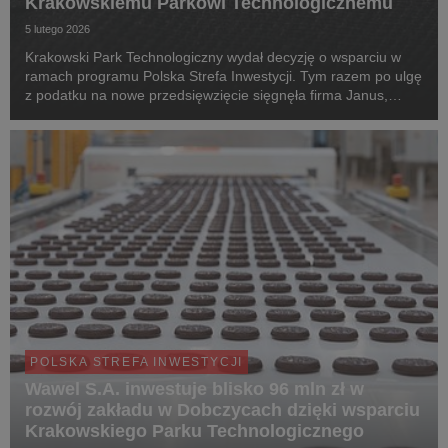
Krakowskiemu Parkowi Technologicznemu
5 lutego 2026
Krakowski Park Technologiczny wydał decyzję o wsparciu w
ramach programu Polska Strefa Inwestycji. Tym razem po ulgę
z podatku na nowe przedsięwzięcie sięgnęła firma Janus,
producent odzieży, który chce zainwestować w rozwój blisko
5,5 mln zł.
POLSKA STREFA INWESTYCJI
Wawel S.A. inwestuje blisko 96 mln zł w
rozwój zakładu w Dobczycach dzięki wsparciu
Krakowskiego Parku Technologicznego