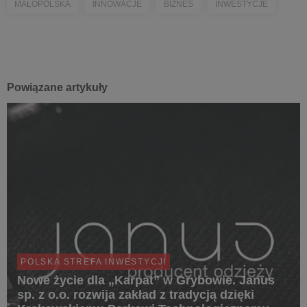
MAŁOPOLSKA
INNOWACJE
BIZNES
INWESTYCJE
Powiązane artykuły
POLSKA STREFA INWESTYCJI
Nowe życie dla „Karpat” w Grybowie. Janus
sp. z o.o. rozwija zakład z tradycją dzięki