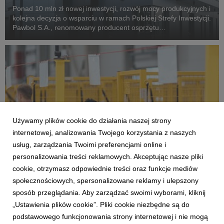
Ponad 10 mln zł nowej inwestycji, rozwój mocy produkcyjnych i
kolejna decyzja o wsparciu w ramach Polskiej Strefy Inwestycji.
Pawbol S.A., renomowany producent osprzętu
elektrotechnicznego z Małopolski, po raz drugi skorzystał z
instrumentu wsparcia, jakim jest Polska St...
Używamy plików cookie do działania naszej strony
internetowej, analizowania Twojego korzystania z naszych
usług, zarządzania Twoimi preferencjami online i
personalizowania treści reklamowych. Akceptując nasze pliki
POLSKA STREFA INWESTYCJI
cookie, otrzymasz odpowiednie treści oraz funkcje mediów
Krakowski Park Technologiczny wspiera
społecznościowych, spersonalizowane reklamy i ulepszony
InPost. W planach dwie inwestycje na ponad
sposób przeglądania. Aby zarządzać swoimi wyborami, kliknij
100 mln zł
„Ustawienia plików cookie”. Pliki cookie niezbędne są do
13 listopada 2025
podstawowego funkcjonowania strony internetowej i nie mogą
InPost, lider rozwiązań logistycznych dla branży e-commerce