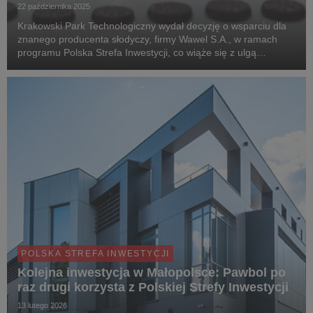
22 października 2025
Krakowski Park Technologiczny wydał decyzję o wsparciu dla
znanego producenta słodyczy, firmy Wawel S.A., w ramach
programu Polska Strefa Inwestycji, co wiąże się z ulgą
podatkową na nowe przedsięwzięcia. Przedsiębiorstwo
zrealizuje inwestycję o wartości ponad 95,9 mln z...
POLSKA STREFA INWESTYCJI
Kolejna inwestycja w Małopolsce: Pawbol po
raz drugi korzysta z Polskiej Strefy Inwestycji
13 lutego 2026