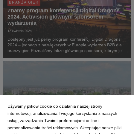
BRANŻA GIER
Znamy program konferencji Digital Dragons
2024. Activision głównym sponsorem
wydarzenia
12 kwietnia 2024
Dostępny jest już pełny program konferencji Digital Dragons
2024 – jednego z największych w Europie wydarzeń B2B dla
branży gier. Poznaliśmy także głównego sponsora, którym jest
Activision – czołowy developer, wydawca i dystrybutor gier na
konsole, urządzenia mobilne i P...
Używamy plików cookie do działania naszej strony
internetowej, analizowania Twojego korzystania z naszych
usług, zarządzania Twoimi preferencjami online i
personalizowania treści reklamowych. Akceptując nasze pliki
BRANŻA GIER