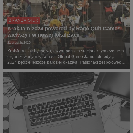
BRANŻA GIER
KrakJam 2024 powered by Rage Quit Games
większy i w nowej lokalizacji
21 grudnia 2023
KrakJam i tak był największym polskim stacjonarnym eventem
organizowanym w ramach Global Game Jamu, ale edycja
2024 będzie jeszcze bardziej okazała. Pasjonaci zespołowego
tworzenia gier spotkają się w dniach 26-28 stycznia w nowej
lokalizacji – w KRK STATION, zabytkowym ...