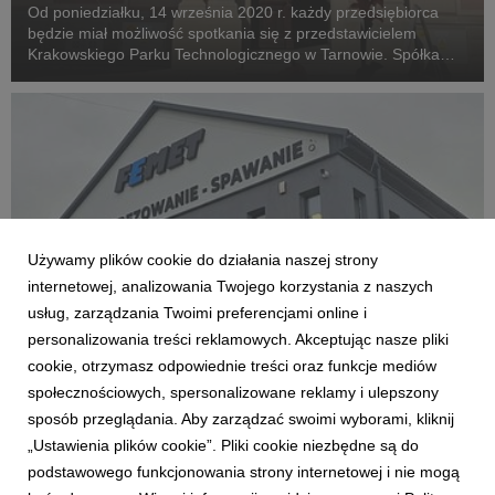
Od poniedziałku, 14 września 2020 r. każdy przedsiębiorca
będzie miał możliwość spotkania się z przedstawicielem
Krakowskiego Parku Technologicznego w Tarnowie. Spółka
otworzyła tam swój pierwszy, zamiejscowy punkt informacyjny,
który będzie wspierał przedsiębiorców w ro...
Używamy plików cookie do działania naszej strony
internetowej, analizowania Twojego korzystania z naszych
usług, zarządzania Twoimi preferencjami online i
personalizowania treści reklamowych. Akceptując nasze pliki
POLSKA STREFA INWESTYCJI
cookie, otrzymasz odpowiednie treści oraz funkcje mediów
Nowoczesne spawalnictwo i robotyzacja:
społecznościowych, spersonalizowane reklamy i ulepszony
FEMET inwestuje w Podolanach dzięki
sposób przeglądania. Aby zarządzać swoimi wyborami, kliknij
zwolnieniu podatkowemu
„Ustawienia plików cookie”. Pliki cookie niezbędne są do
26 marca 2026
podstawowego funkcjonowania strony internetowej i nie mogą
Kolejna małopolska firma z sektora MŚP stawia na rozwój.