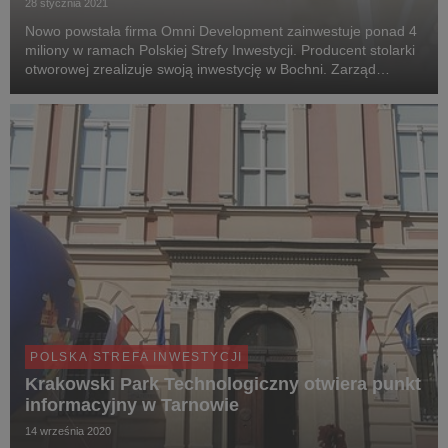
28 stycznia 2021
Nowo powstała firma Omni Development zainwestuje ponad 4
miliony w ramach Polskiej Strefy Inwestycji. Producent stolarki
otworowej zrealizuje swoją inwestycję w Bochni. Zarząd
Krakowskiego Parku Technologicznego wydał drugą w tym
roku decyzję o wsparciu.
POLSKA STREFA INWESTYCJI
Krakowski Park Technologiczny otwiera punkt
informacyjny w Tarnowie
14 września 2020