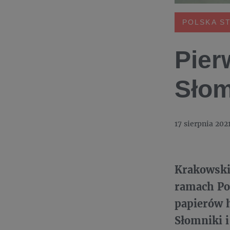
POLSKA S
Pier
Słom
17 sierpnia 202
Krakowski
ramach Pol
papierów 
Słomniki i