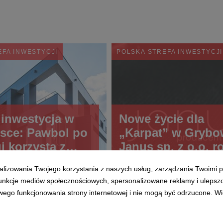
EFA INWESTYCJI
POLSKA STREFA INWESTYCJI
 inwestycja w
Nowe życie dla
sce: Pawbol po
„Karpat” w Grybo
i korzysta z
Janus sp. z o.o. r
 Strefy
zakład z tradycją d
alizowania Twojego korzystania z naszych usług, zarządzania Twoimi p
ji
Krakowskiemu Pa
 funkcje mediów społecznościowych, spersonalizowane reklamy i ulepsz
Technologicznem
wego funkcjonowania strony internetowej i nie mogą być odrzucone. Więc