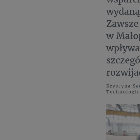
wydaną
Zawsze 
w Małop
wpływaj
szczegó
rozwija
Krystyna Sa
Technologi