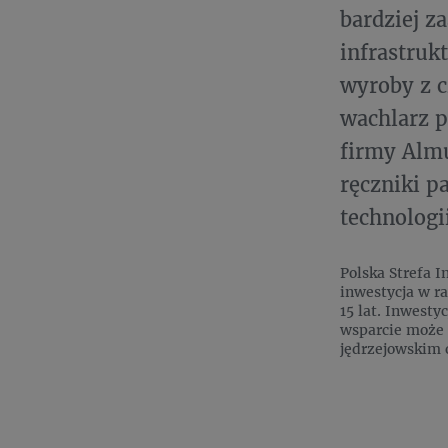
bardziej z
infrastruk
wyroby z c
wachlarz 
firmy Alm
ręczniki p
technologi
Polska Strefa I
inwestycja w r
15 lat. Inwest
wsparcie może 
jędrzejowskim 