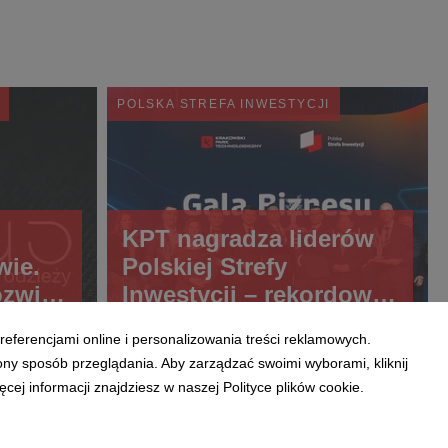
POLSKA STREFA INWESTYCJI
KPT nagradza liderów
wie.
Polskiej Strefy
ozwija
Inwestycji – rekordowy
zięki
rok w regionie
referencjami online i personalizowania treści reklamowych.
rkowi
ony sposób przeglądania. Aby zarządzać swoimi wyborami, kliknij
u
ej informacji znajdziesz w naszej Polityce plików cookie.