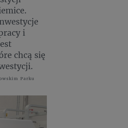
iemice.
inwestycje
pracy i
est
re chcą się
westycji.
kowskim Parku