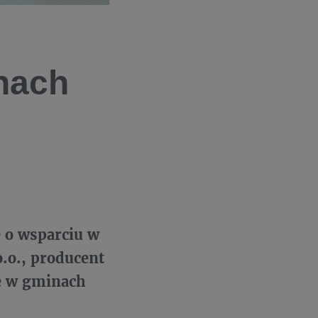
nach
 o wsparciu w
o.o., producent
e w gminach