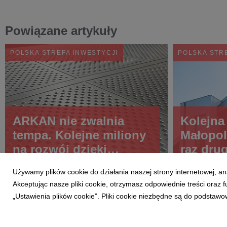
Powiązane artykuły
POLSKA STREFA INWESTYCJI
POLSKA STR
ARKAN nie zwalnia
Kolejna
tempa. Kolejne miliony
Małopol
na rozwój dzięki
raz drug
wsparciu Krakowskiego
Polskiej
Używamy plików cookie do działania naszej strony internetowej, an
Parku
Inwestyc
Akceptując nasze pliki cookie, otrzymasz odpowiednie treści oraz
Technologicznego
„Ustawienia plików cookie”. Pliki cookie niezbędne są do podstawo