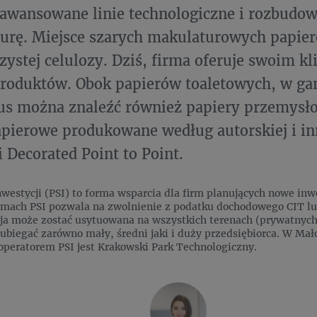
aawansowane linie technologiczne i rozbud
turę. Miejsce szarych makulaturowych papier
zystej celulozy. Dziś, firma oferuje swoim kl
produktów. Obok papierów toaletowych, w g
us można znaleźć również papiery przemysł
apierowe produkowane według autorskiej i i
i Decorated Point to Point.
nwestycji (PSI) to forma wsparcia dla firm planujących nowe in
amach PSI pozwala na zwolnienie z podatku dochodowego CIT lub
ycja może zostać usytuowana na wszystkich terenach (prywatnych 
ubiegać zarówno mały, średni jaki i duży przedsiębiorca. W Mał
operatorem PSI jest Krakowski Park Technologiczny.