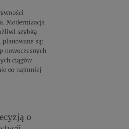
tywności
a. Modernizacja
ożliwi szybką
i planowane są:
p nowoczesnych
wych ciągów
ie co najmniej
ecyzją o
stycji