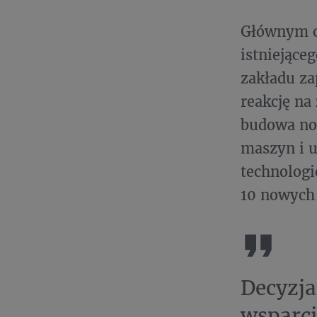
Głównym ce
istniejące
zakładu za
reakcję na
budowa no
maszyn i 
technologi
10 nowych 
Decyzja
wsparci