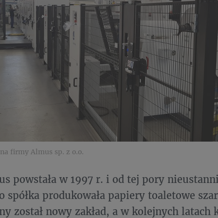
na firmy Almus sp. z o.o.
s powstała w 1997 r. i od tej pory nieustanni
 spółka produkowała papiery toaletowe szar
 został nowy zakład, a w kolejnych latach