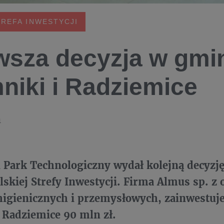
TREFA INWESTYCJI
wsza decyzja w gmi
niki i Radziemice
1
 Park Technologiczny wydał kolejną decyzję
skiej Strefy Inwestycji. Firma Almus sp. z 
higienicznych i przemysłowych, zainwestuj
 Radziemice 90 mln zł.