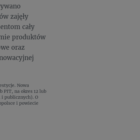
owywano
ów zajęły
ientom cały
amie produktów
owe oraz
nnowacyjnej
westycje. Nowa
 PIT, na okres 12 lub
i publicznych). O
opolsce i powiecie