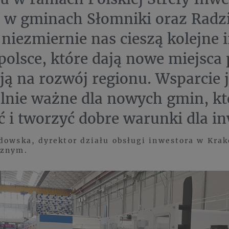
 w gminach Słomniki oraz Radz
niezmiernie nas cieszą kolejne 
olsce, które dają nowe miejsca 
ą na rozwój regionu. Wsparcie j
lnie ważne dla nowych gmin, któ
ć i tworzyć dobre warunki dla in
dowska, dyrektor działu obsługi inwestora w Kra
cznym.