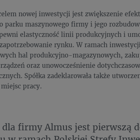
lem nowej inwestycji jest zwiększenie efek
go parku maszynowego firmy i jego rozbudow
pewni elastyczność linii produkcyjnych i um
 zapotrzebowanie rynku. W ramach inwestycj
wych hal produkcyjno-magazynowych, zaku
urządzeń oraz unowocześnienie dotychczaso
cznych. Spółka zadeklarowała także utworzen
miejsc pracy.
 dla firmy Almus jest pierwszą d
u w ramach Polskiej Strefy Inwe