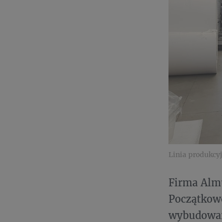
Linia produkcyj
Firma Almu
Początkowo
wybudowany