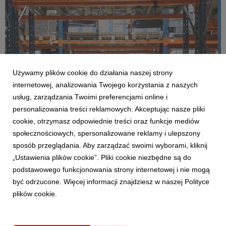
Używamy plików cookie do działania naszej strony
internetowej, analizowania Twojego korzystania z naszych
usług, zarządzania Twoimi preferencjami online i
personalizowania treści reklamowych. Akceptując nasze pliki
cookie, otrzymasz odpowiednie treści oraz funkcje mediów
POLSKA STREFA INWESTYCJI
społecznościowych, spersonalizowane reklamy i ulepszony
Eco Shine stawia na rozwój ekologicznych
sposób przeglądania. Aby zarządzać swoimi wyborami, kliknij
produktów
„Ustawienia plików cookie”. Pliki cookie niezbędne są do
17 czerwca 2026
podstawowego funkcjonowania strony internetowej i nie mogą
Eco Shine z Bodzanowa (powiat wielicki) dzięki zwolnieniom
być odrzucone. Więcej informacji znajdziesz w naszej Polityce
podatkowym rozwinie produkcję ekologicznych środków
plików cookie.
czystości. Planowane nakłady inwestycyjne to ponad 11
milionów złotych. Krakowski Park Technologiczny wydał kolejną
decyzję o wsparciu.