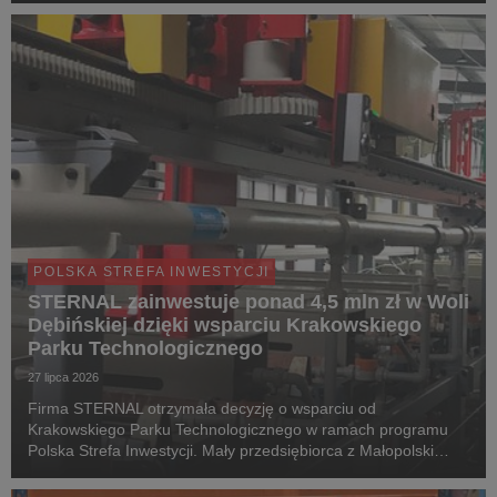
POLSKA STREFA INWESTYCJI
STERNAL zainwestuje ponad 4,5 mln zł w Woli
Dębińskiej dzięki wsparciu Krakowskiego
Parku Technologicznego
27 lipca 2026
Firma STERNAL otrzymała decyzję o wsparciu od
Krakowskiego Parku Technologicznego w ramach programu
Polska Strefa Inwestycji. Mały przedsiębiorca z Małopolski
przeznaczy 4 520 000 zł na rozbudowę infrastruktury oraz
zwiększenie zdolności produkcyjnych istniejącego zakład...