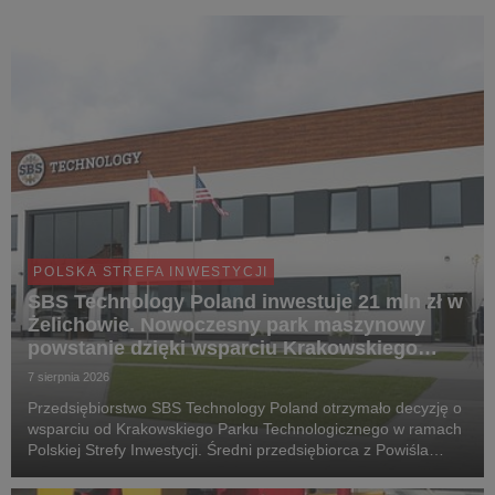
POLSKA STREFA INWESTYCJI
SBS Technology Poland inwestuje 21 mln zł w
Żelichowie. Nowoczesny park maszynowy
powstanie dzięki wsparciu Krakowskiego
Parku Technologicznego
7 sierpnia 2026
Przedsiębiorstwo SBS Technology Poland otrzymało decyzję o
wsparciu od Krakowskiego Parku Technologicznego w ramach
Polskiej Strefy Inwestycji. Średni przedsiębiorca z Powiśla
Dąbrowskiego przeznaczy 21 011 800 zł na wynajem nowej
powierzchni oraz zakup zaawansowanego pa...