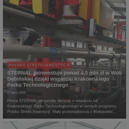
POLSKA STREFA INWESTYCJI
STERNAL zainwestuje ponad 4,5 mln zł w Woli
Dębińskiej dzięki wsparciu Krakowskiego
Parku Technologicznego
27 lipca 2026
Firma STERNAL otrzymała decyzję o wsparciu od
Krakowskiego Parku Technologicznego w ramach programu
Polska Strefa Inwestycji. Mały przedsiębiorca z Małopolski
przeznaczy 4 520 000 zł na rozbudowę infrastruktury oraz
zwiększenie zdolności produkcyjnych istniejącego zakład...