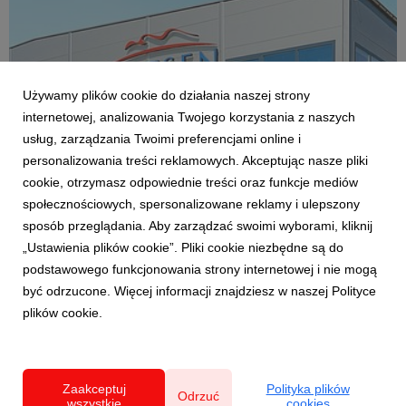
Używamy plików cookie do działania naszej strony
internetowej, analizowania Twojego korzystania z naszych
usług, zarządzania Twoimi preferencjami online i
personalizowania treści reklamowych. Akceptując nasze pliki
cookie, otrzymasz odpowiednie treści oraz funkcje mediów
POLSKA STREFA INWESTYCJI
społecznościowych, spersonalizowane reklamy i ulepszony
Matsen przyspiesza produkcję dzięki
sposób przeglądania. Aby zarządzać swoimi wyborami, kliknij
inwestycji za 1,75 mln zł
„Ustawienia plików cookie”. Pliki cookie niezbędne są do
7 lipca 2026
podstawowego funkcjonowania strony internetowej i nie mogą
Nowe maszyny pomogą w zwiększeniu produkcji. Firma
być odrzucone. Więcej informacji znajdziesz w naszej Polityce
Matsen, producent materaców inwestuje 1.750.000,00 zł.
plików cookie.
Krakowski Park Technologiczny wydał kolejną decyzję o
wsparciu.
Zaakceptuj
Polityka plików
Odrzuć
wszystkie
cookies