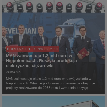
POLSKA STREFA INWESTYCJI
MAN zainwestuje 1,2 mld euro w
Niepołomicach. Ruszyła produkcja
elektrycznej ciężarówki
20 lipca 2026
MAN zainwestuje około 1,2 mld euro w rozwój zakładu w
Niepołomicach. Właśnie podpisane porozumienie obejmuje
projekty realizowane do 2038 roku i wzmacnia pozycję
Małopolski w europejskiej sieci produkcyjnej firmy. Dokument
podpisali Andrzej Domański, minister finansów i ...